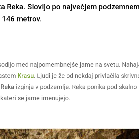
ka Reka. Slovijo po največjem podzemnem
m 146 metrov.
odijo med najpomembnejše jame na svetu. Nahajaj
častem
Krasu
. Ljudi je že od nekdaj privlačila skriv
a
Reka
izginja v podzemlje. Reka ponika pod skalno 
 kateri se jame imenujejo.