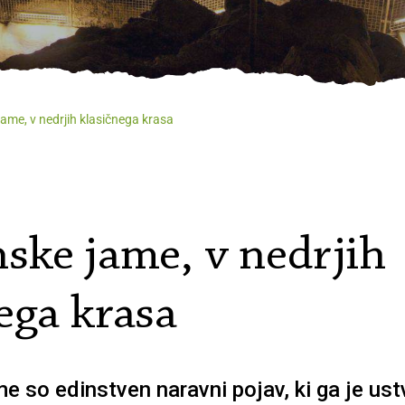
Ponud
Dogod
ame, v nedrjih klasičnega krasa
ske jame, v nedrjih
ega krasa
 so edinstven naravni pojav, ki ga je ustv