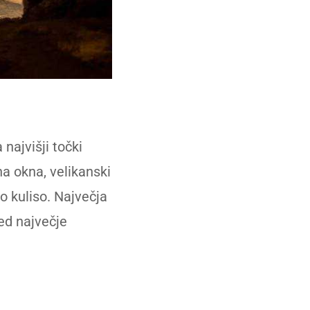
 najvišji točki
a okna, velikanski
o kuliso. Največja
ed največje