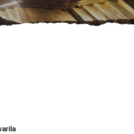
Zgodbe
be
PRIPOROČAMO
ki
Načrtovanje poti
prepustite
najboljšim,
PRIPOROČAMO
outdoor agencije
Načrtovanje poti
prepustite
najboljšim,
outdoor agencije
arila