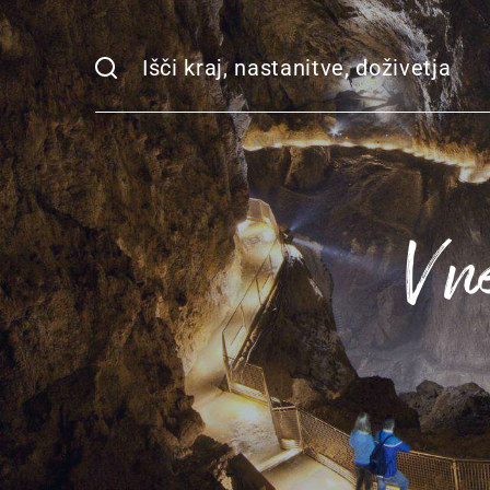
Iskalnik
V n