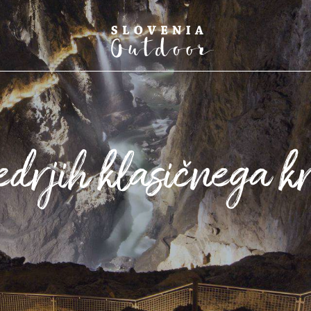
SLOVENIA OUTDOOR
Pohod
Kolesa
edrjih klasičnega k
Zimska
Vodna 
Dožive
Adrena
Ribolo