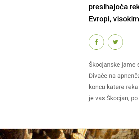
presihajoča re
Evropi, visoki
Škocjanske jame s
Divače na apnen
koncu katere rek
je vas Škocjan, po