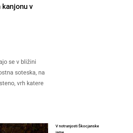
 kanjonu v
o se v bližini
nostna soteska, na
steno, vrh katere
V notranjosti Škocjanske
jame