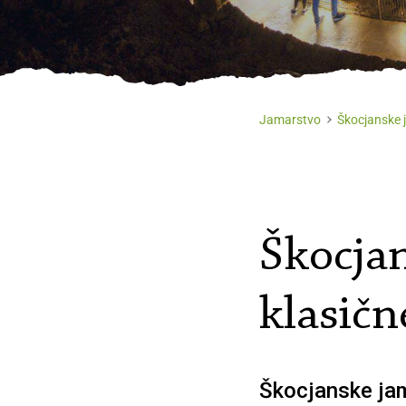
Jamarstvo
Škocjanske j
Škocjan
klasičn
Škocjanske jame