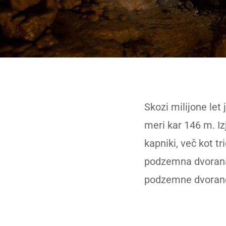
Skozi milijone let 
meri kar 146 m. I
kapniki, več kot t
podzemna dvorana,
podzemne dvorane