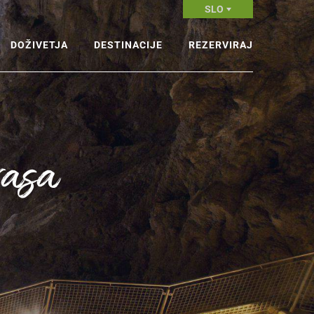
SLO
DOŽIVETJA
DESTINACIJE
REZERVIRAJ
ništvo
Alpska Slovenija
Doživetja
rjenje
Ljubljana & Osrednja Slovenija
Nastanitve
rasa
 doživetja
Mediteranska in Kraška
PRIPOROČAMO
Načrtovanje poti
Slovenija
prepustite
najboljšim,
doživetja
outdoor agencije
Termalna in Panonska
Slovenija
tja v zraku
Gorski centri
linska doživetja
Smučišča
v