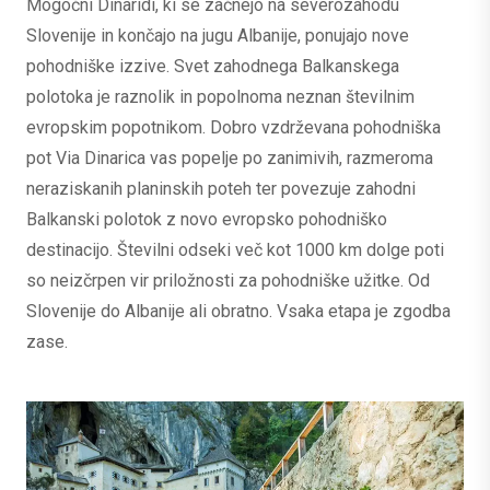
Mogočni Dinaridi, ki se začnejo na severozahodu
Slovenije in končajo na jugu Albanije, ponujajo nove
pohodniške izzive. Svet zahodnega Balkanskega
polotoka je raznolik in popolnoma neznan številnim
evropskim popotnikom. Dobro vzdrževana pohodniška
pot Via Dinarica vas popelje po zanimivih, razmeroma
neraziskanih planinskih poteh ter povezuje zahodni
Balkanski polotok z novo evropsko pohodniško
destinacijo. Številni odseki več kot 1000 km dolge poti
so neizčrpen vir priložnosti za pohodniške užitke. Od
Slovenije do Albanije ali obratno. Vsaka etapa je zgodba
zase.