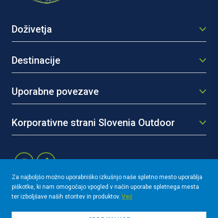
Doživetja
Destinacije
Uporabne povezave
Korporativne strani Slovenia Outdoor
Za najboljšo možno uporabniško izkušnjo naše spletno mesto uporablja
piškotke, ki nam omogočajo vpogled v način uporabe spletnega mesta
2026 Slovenia Outdoor giz
ter izboljšave naših storitev in produktov.
Več
Pravila in pogoji
Zasebnost in uporabniške pravice