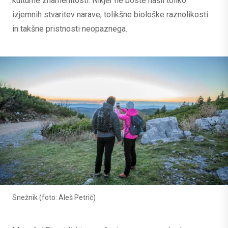
kulturne znamenitosti. Nikjer ne boste našli toliko
izjemnih stvaritev narave, tolikšne biološke raznolikosti
in takšne pristnosti neopaznega.
Snežnik (foto: Aleš Petrič)