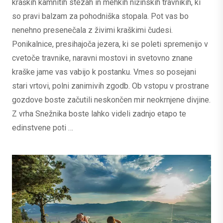
kraških kamnitih stezah in mehkih nižinskih travnikih, ki
so pravi balzam za pohodniška stopala. Pot vas bo
nenehno presenečala z živimi kraškimi čudesi.
Ponikalnice, presihajoča jezera, ki se poleti spremenijo v
cvetoče travnike, naravni mostovi in svetovno znane
kraške jame vas vabijo k postanku. Vmes so posejani
stari vrtovi, polni zanimivih zgodb. Ob vstopu v prostrane
gozdove boste začutili neskončen mir neokrnjene divjine.
Z vrha Snežnika boste lahko videli zadnjo etapo te
edinstvene poti …