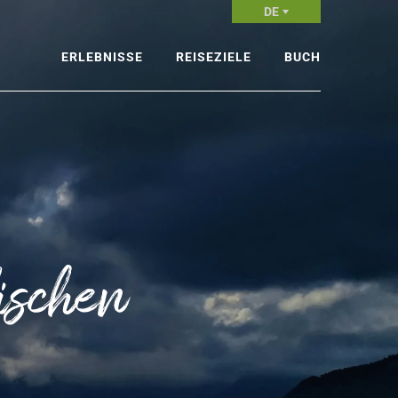
DE
ERLEBNISSE
REISEZIELE
BUCH
Wandern
Alpenländisches Slowenien
Erfahrungen
Radfahren
Karst und Mediterranes
Unterkunft
Slowenien
Wintersport
NICHT VERPASSEN
Überlassen Sie di
Ljubljana und Zentralslowenien
Wegplanung den
Besten
Wassererlebnisse
Thermales und Pannonisches
ischen
Slowenien
Erlebnisse in der Luft
Mountain centers
Adrenalin-Aktivitäten
Skigebiete
Angeln