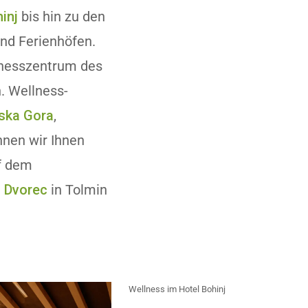
inj
bis hin zu den
und Ferienhöfen.
lnesszentrum des
. Wellness-
jska Gora
,
nnen wir Ihnen
f dem
l Dvorec
in Tolmin
Wellness im Hotel Bohinj