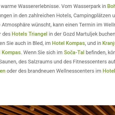
 warme Wassererlebnisse. Vom Wasserpark in
Boh
ungen in den zahlreichen Hotels, Campingplätzen 
re Atmosphäre wünscht, kann einen Termin im Wel
r des
Hotels Triangel
in der Gozd Martuljek buchen
en Sie auch in Bled, im
Hotel Kompas
, und in
Kran
l Kompas
. Wenn Sie sich im
Soča-Tal
befinden, kö
 Saunen, des Salzraums und des Fitnesscenters au
ren
oder des brandneuen Wellnesscenters im
Hote