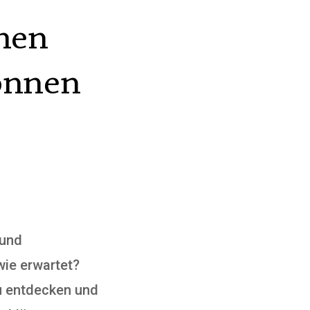
chen
können
 und
wie erwartet?
u entdecken und