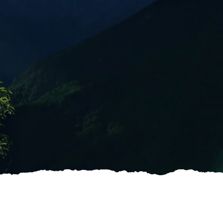
Geschichten
Angebote
NICHT VERPASSEN
Veranstaltungen
Überlassen Sie die
Wegplanung den
Besten
NICHT VERPASSEN
Überlassen Sie die
Wegplanung den
Besten