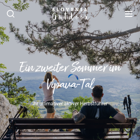
SLOVENIA OUTDOOR
Suche
Ein zweiter Sommer im
Vipava-Tal
Ihr ultimativer aktiver Herbstführer